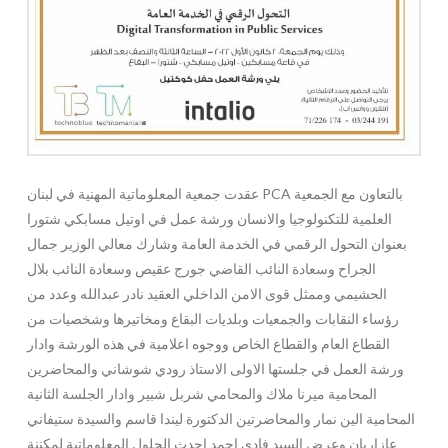
عقدت جمعية المعلوماتية المهنية في لبنان PCA بالتعاون مع الجمعية
العلمية للتكنولوجيا والانسان ورشة عمل في اوتيل مسابكي شتورا
بعنوان التحول الرقمي في الخدمة العامة وشارك معالي الوزير جمال
الجراح وسعادة النائب القاضي جورج عقيص وسعادة النائب بلال
الحشيمي وممثل قوى الامن الداخلي العقيد نادر عبدالله وعدد من
رؤساء النقابات والجمعيات وبلديات البقاع ومخاتيرها وشخصيات من
القطاع العام والقطاع الخاص ووجوه اعلامية في هذه الورشة وادار
ورشة العمل في جلستها الاولى الاستاذ رودي شوشاني والمحاضرين
المحامية ميرنا ملاك والمحامي شربل شبير وادار الجلسة الثانية
المحامية الين نمار والمحاضرتين الدكتورة ليندا قاسم والسيدة ستيفاني
عازاريان وعرض السيد فادي احمد احدث الحلول المعلوماتية لمكننة