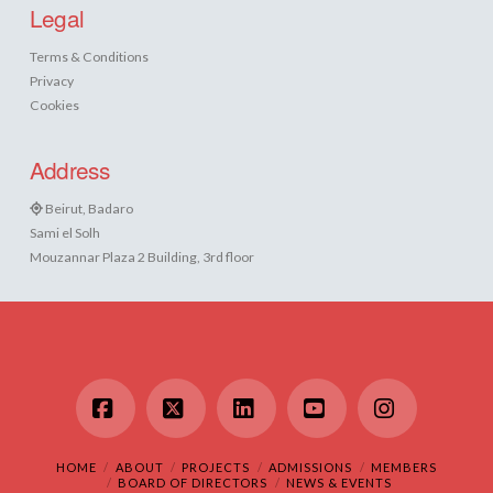
Legal
Terms & Conditions
Privacy
Cookies
Address
Beirut, Badaro
Sami el Solh
Mouzannar Plaza 2 Building, 3rd floor
Facebook
X
LinkedIn
YouTube
Instagram
HOME
ABOUT
PROJECTS
ADMISSIONS
MEMBERS
BOARD OF DIRECTORS
NEWS & EVENTS